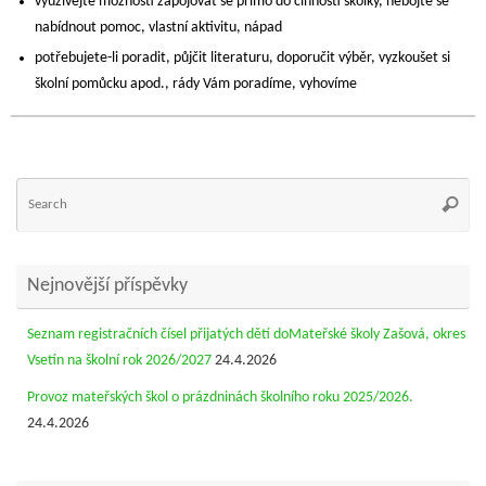
využívejte možnosti zapojovat se přímo do činnosti školky, nebojte se
nabídnout pomoc, vlastní aktivitu, nápad
potřebujete-li poradit, půjčit literaturu, doporučit výběr, vyzkoušet si
školní pomůcku apod., rády Vám poradíme, vyhovíme
Se
Searc
for
Nejnovější příspěvky
Seznam registračních čísel přijatých dětí doMateřské školy Zašová, okres
Vsetín na školní rok 2026/2027
24.4.2026
Provoz mateřských škol o prázdninách školního roku 2025/2026.
24.4.2026