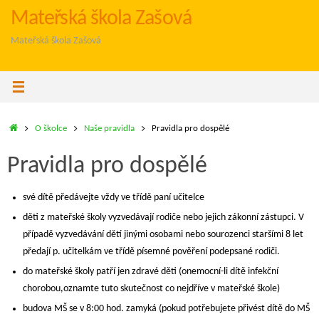
Skip
Mateřská škola Zašová
to
Mateřská škola Zašová
content
Home
O školce
Naše pravidla
Pravidla pro dospělé
Pravidla pro dospělé
své dítě předávejte vždy ve třídě paní učitelce
děti z mateřské školy vyzvedávají rodiče nebo jejich zákonní zástupci. V
případě vyzvedávání dětí jinými osobami nebo sourozenci staršími 8 let
předají p. učitelkám ve třídě písemné pověření podepsané rodiči.
do mateřské školy patří jen zdravé děti (onemocní-li dítě infekční
chorobou,oznamte tuto skutečnost co nejdříve v mateřské škole)
budova MŠ se v 8:00 hod. zamyká (pokud potřebujete přivést dítě do MŠ