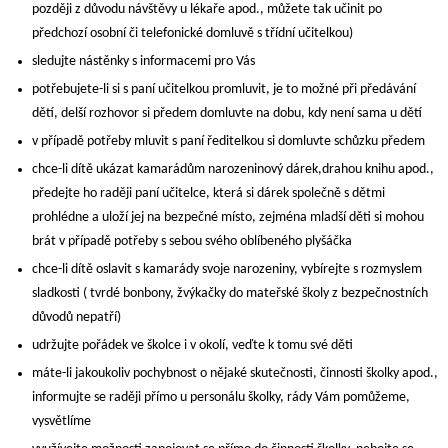
později z důvodu návštěvy u lékaře apod., můžete tak učinit po
předchozí osobní či telefonické domluvě s třídní učitelkou)
sledujte nástěnky s informacemi pro Vás
potřebujete-li si s paní učitelkou promluvit, je to možné při předávání
dětí, delší rozhovor si předem domluvte na dobu, kdy není sama u dětí
v případě potřeby mluvit s paní ředitelkou si domluvte schůzku předem
chce-li dítě ukázat kamarádům narozeninový dárek,drahou knihu apod.,
předejte ho raději paní učitelce, která si dárek společně s dětmi
prohlédne a uloží jej na bezpečné místo, zejména mladší děti si mohou
brát v případě potřeby s sebou svého oblíbeného plyšáčka
chce-li dítě oslavit s kamarády svoje narozeniny, vybírejte s rozmyslem
sladkosti ( tvrdé bonbony, žvýkačky do mateřské školy z bezpečnostních
důvodů nepatří)
udržujte pořádek ve školce i v okolí, veďte k tomu své děti
máte-li jakoukoliv pochybnost o nějaké skutečnosti, činnosti školky apod.,
informujte se raději přímo u personálu školky, rády Vám pomůžeme,
vysvětlíme