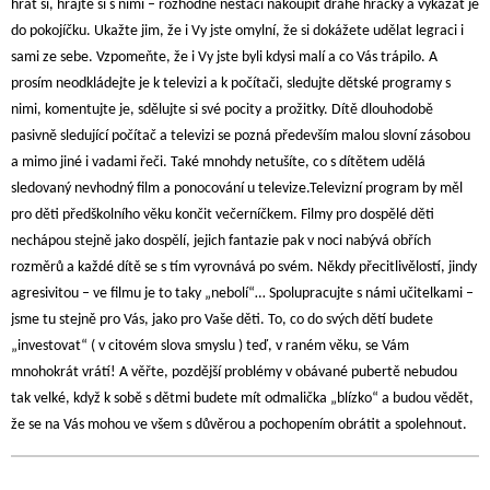
hrát si, hrajte si s nimi – rozhodně nestačí nakoupit drahé hračky a vykázat je
do pokojíčku. Ukažte jim, že i Vy jste omylní, že si dokážete udělat legraci i
sami ze sebe. Vzpomeňte, že i Vy jste byli kdysi malí a co Vás trápilo. A
prosím neodkládejte je k televizi a k počítači, sledujte dětské programy s
nimi, komentujte je, sdělujte si své pocity a prožitky. Dítě dlouhodobě
pasivně sledující počítač a televizi se pozná především malou slovní zásobou
a mimo jiné i vadami řeči. Také mnohdy netušíte, co s dítětem udělá
sledovaný nevhodný film a ponocování u televize.Televizní program by měl
pro děti předškolního věku končit večerníčkem. Filmy pro dospělé děti
nechápou stejně jako dospělí, jejich fantazie pak v noci nabývá obřích
rozměrů a každé dítě se s tím vyrovnává po svém. Někdy přecitlivělostí, jindy
agresivitou – ve filmu je to taky „nebolí“… Spolupracujte s námi učitelkami –
jsme tu stejně pro Vás, jako pro Vaše děti. To, co do svých dětí budete
„investovat“ ( v citovém slova smyslu ) teď, v raném věku, se Vám
mnohokrát vrátí! A věřte, pozdější problémy v obávané pubertě nebudou
tak velké, když k sobě s dětmi budete mít odmalička „blízko“ a budou vědět,
že se na Vás mohou ve všem s důvěrou a pochopením obrátit a spolehnout.