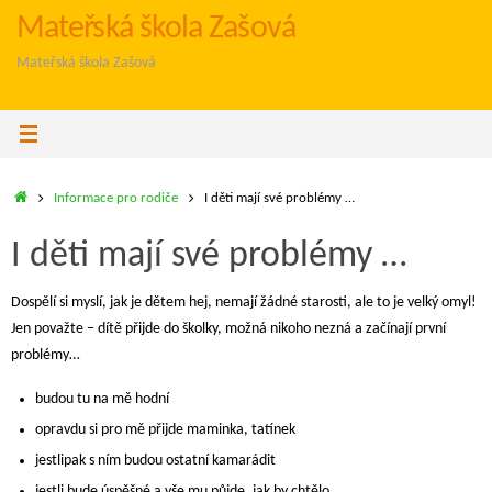
Skip
Mateřská škola Zašová
to
Mateřská škola Zašová
content
Home
Informace pro rodiče
I děti mají své problémy …
I děti mají své problémy …
Dospělí si myslí, jak je dětem hej, nemají žádné starosti, ale to je velký omyl!
Jen považte – dítě přijde do školky, možná nikoho nezná a začínají první
problémy…
budou tu na mě hodní
opravdu si pro mě přijde maminka, tatínek
jestlipak s ním budou ostatní kamarádit
jestli bude úspěšné a vše mu půjde, jak by chtělo