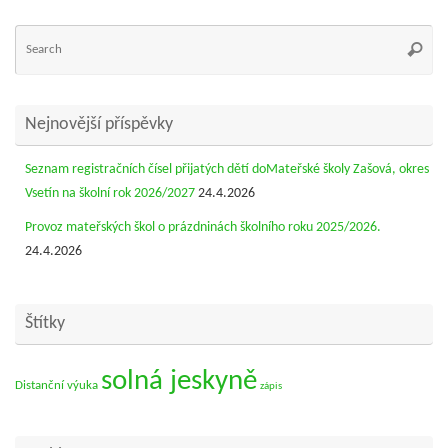
Se
Searc
for
Nejnovější příspěvky
Seznam registračních čísel přijatých dětí doMateřské školy Zašová, okres
Vsetín na školní rok 2026/2027
24.4.2026
Provoz mateřských škol o prázdninách školního roku 2025/2026.
24.4.2026
Štítky
solná jeskyně
Distanční výuka
zápis