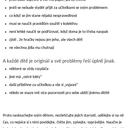
jestli se nebude stydět přijít za učitelkami se svým problémem
co když se jim stane nějaká nespravedlnost
musí se naučit pravidlům soužití v kolektivu
není lehké naučit se podřizovat, když doma je to třeba naopak
zjistí , že hračky nejsou jen jeho, ale všech dětí
ne všechna jídla mu chutnají
A každé dítě je originál a své problémy řeší úplně jinak.
některé se vždy rozpláče
jiné má „ostré lokty“
další přiběhne za učitelkou a vše si „vyjasní“
někdo ve snaze mít více pozornosti pro sebe ublíží jinému dítěti
Proto naslouchejte svým dětem, nezlehčujte jejich starosti, udělejte si na ně
čas, co nejvíce si s nimi povídejte, čtěte jim, zpívejte, vyprávějte. Naučte je