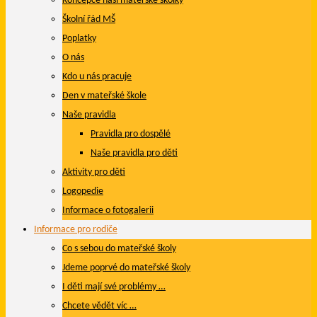
Koncepce naší mateřské školky
Školní řád MŠ
Poplatky
O nás
Kdo u nás pracuje
Den v mateřské škole
Naše pravidla
Pravidla pro dospělé
Naše pravidla pro děti
Aktivity pro děti
Logopedie
Informace o fotogalerii
Informace pro rodiče
Co s sebou do mateřské školy
Jdeme poprvé do mateřské školy
I děti mají své problémy …
Chcete vědět víc …