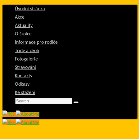
Skip
Úvodní stránka
to
Akce
content
Aktuality
O školce
Informace pro rodiče
Třídy a okolí
Fotogalerie
Stravování
Kontakty
Odkazy
Ke stažení
Search
Search
for: