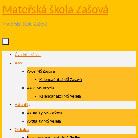
Mateřská škola Zašová
Mateřská škola Zašová
Skip
Úvodní stránka
to
Akce
content
Akce MŠ Zašová
Kalendář akcí MŠ Zašová
Akce MŠ Veselá
Kalendář akcí MŠ Veselá
Aktuality
Aktuality MŠ Zašová
Aktuality MŠ Veselá
O školce