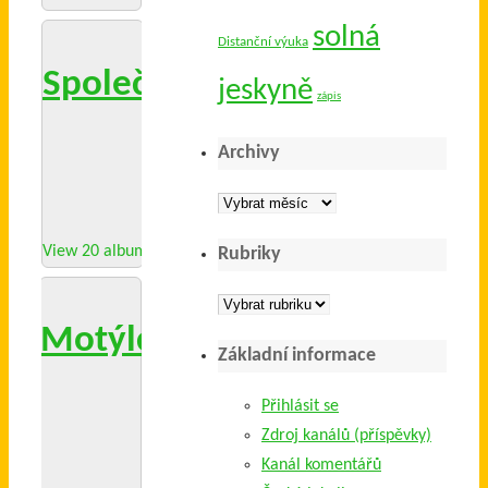
solná
Distanční výuka
Společné akce 2016/17
jeskyně
zápis
Archivy
Archivy
View 20 albums
Rubriky
Rubriky
Motýlci 2016/17
Základní informace
Přihlásit se
Zdroj kanálů (příspěvky)
Kanál komentářů