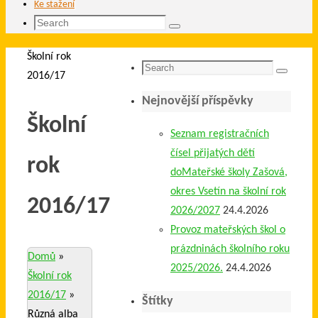
Ke stažení
Search
Search
for:
Home
Školní rok
Search
2016/17
Search
for:
Nejnovější příspěvky
Školní
Seznam registračních
čísel přijatých dětí
rok
doMateřské školy Zašová,
okres Vsetín na školní rok
2016/17
2026/2027
24.4.2026
Provoz mateřských škol o
prázdninách školního roku
Domů
»
2025/2026.
24.4.2026
Školní rok
2016/17
»
Štítky
Různá alba